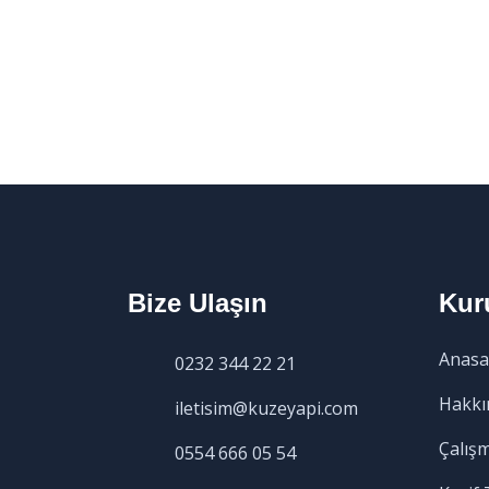
Bize Ulaşın
Kur
Anasa
0232 344 22 21
Hakkı
iletisim@kuzeyapi.com
Çalış
0554 666 05 54